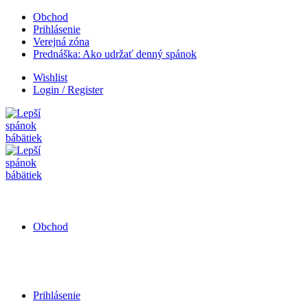
Obchod
Prihlásenie
Verejná zóna
Prednáška: Ako udržať denný spánok
Wishlist
Login / Register
Obchod
Prihlásenie