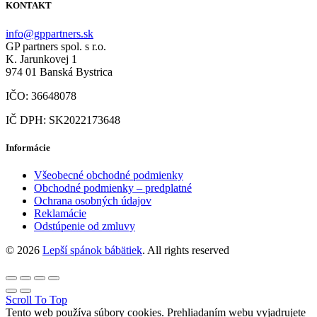
KONTAKT
info@gppartners.sk
GP partners spol. s r.o.
K. Jarunkovej 1
974 01 Banská Bystrica
IČO: 36648078
IČ DPH: SK2022173648
Informácie
Všeobecné obchodné podmienky
Obchodné podmienky – predplatné
Ochrana osobných údajov
Reklamácie
Odstúpenie od zmluvy
© 2026
Lepší spánok bábätiek
. All rights reserved
Scroll To Top
Tento web používa súbory cookies. Prehliadaním webu vyjadrujete