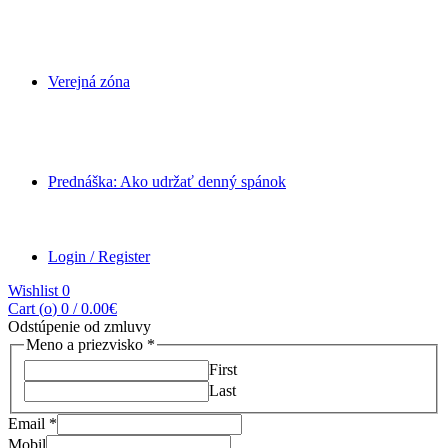
Verejná zóna
Prednáška: Ako udržať denný spánok
Login / Register
Wishlist
0
Cart (
o
)
0
/
0.00
€
Odstúpenie od zmluvy
Meno a priezvisko
*
First
Last
Email
*
Mobil