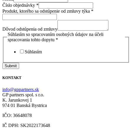
a
Číslo objednávky
*
objednávky
Produkt, ktorého sa odstúpenie od zmluvy týka
*
odstúpenia
Dôvod odstúpenia od zmluvy
Súhlasím so spracovaním osobných údajov na účeli
spracovania tohto dopytu
*
Súhlasím
Submit
KONTAKT
info@gppartners.sk
GP partners spol. s r.o.
K. Jarunkovej 1
974 01 Banská Bystrica
IČO: 36648078
IČ DPH: SK2022173648