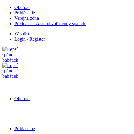
Obchod
Prihlásenie
Verejná zóna
Prednáška: Ako udržať denný spánok
Wishlist
Login / Register
Obchod
Prihlásenie